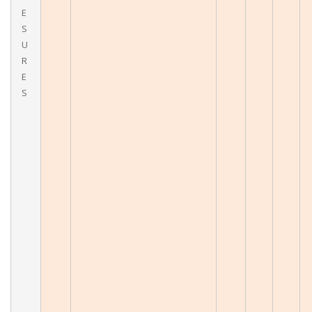
E
S
U
R
E
S