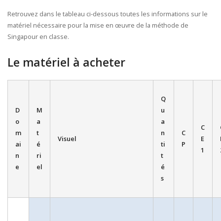
Retrouvez dans le tableau ci-dessous toutes les informations sur le
matériel nécessaire pour la mise en œuvre de la méthode de
Singapour en classe.
Le matériel à acheter
Q
D
M
u
o
a
a
C
m
t
n
C
Visuel
E
ai
é
ti
P
1
n
ri
t
e
el
é
s