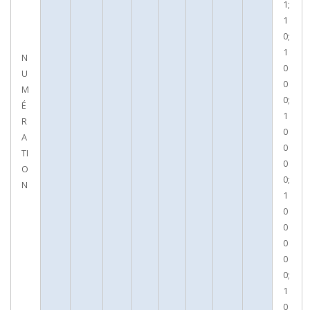
1;
1
0;
1
N
0
U
0
M
0;
É
1
R
0
A
0
TI
0
O
0;
N
1
0
0
0
0
0;
1
0