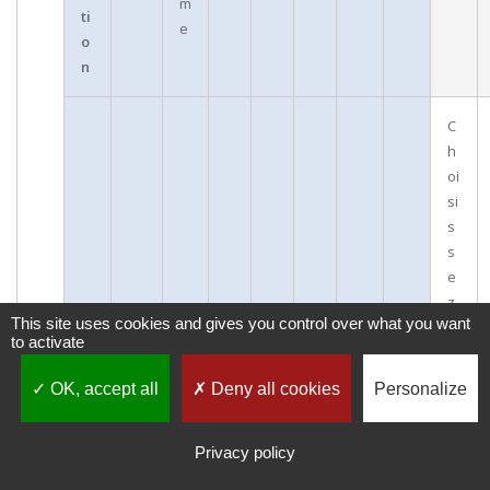
m
ti
e
o
n
C
h
oi
si
s
s
e
z
This site uses cookies and gives you control over what you want
le
to activate
s
c
OK, accept all
Deny all cookies
Personalize
e
rc
le
Privacy policy
U
s
n