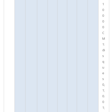
1
0
0
0
0
C
M
1:
di
s
q
u
e
s
0,
1;
0.
0
1;