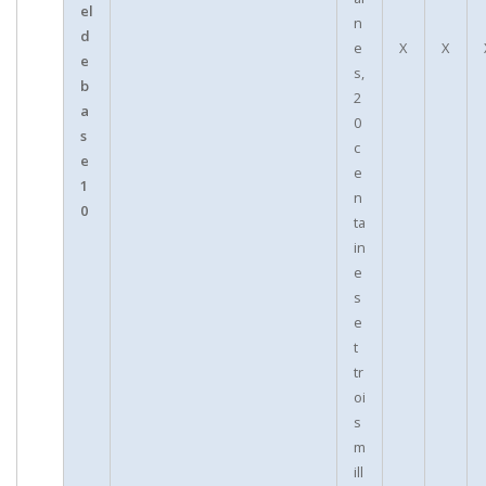
el
n
d
e
X
X
e
s,
b
2
a
0
s
c
e
e
1
n
0
ta
in
e
s
e
t
tr
oi
s
m
ill