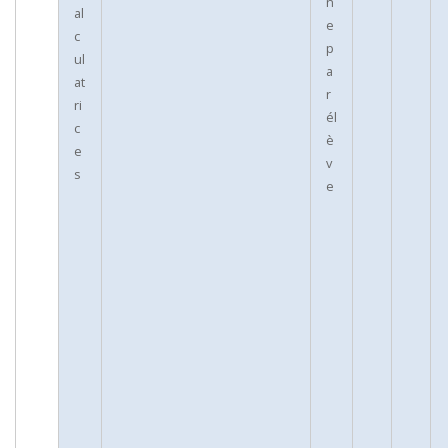
n
al
e
c
p
ul
a
at
r
ri
él
c
è
e
v
s
e