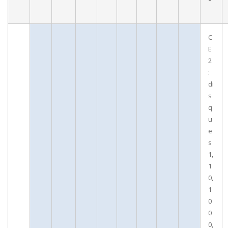
C
E
2
:
di
s
q
u
e
s
1,
1
0,
1
0
0
0,