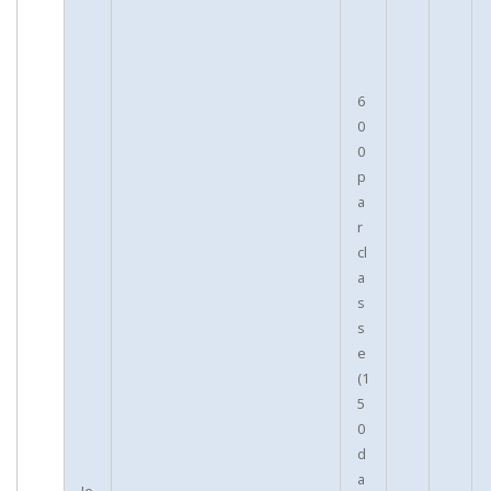
6
0
0
p
a
r
cl
a
s
s
e
(1
5
0
d
a