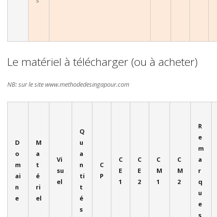
s
Le matériel à télécharger (ou à acheter)
NB: sur le site www.methodedesingapour.com
R
Q
e
D
M
u
m
o
a
a
Vi
C
C
C
C
a
m
t
n
C
su
E
E
M
M
r
ai
é
ti
P
el
1
2
1
2
q
n
ri
t
u
e
el
é
e
s
s